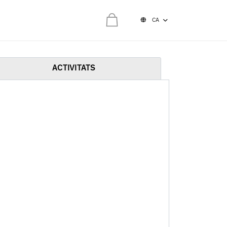
CA
0,00 €
a cistella està buida
ACTIVITATS