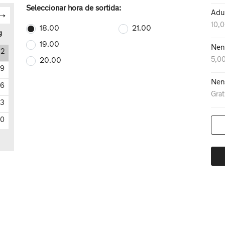
Seleccionar hora de sortida:
Adu
10,
18.00
21.00
g
19.00
Nen
2
5,0
20.00
9
Nen
16
Grat
23
0