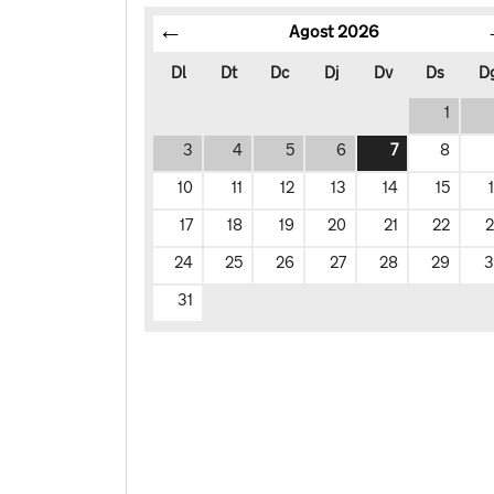
Agost
2026
Dl
Dt
Dc
Dj
Dv
Ds
D
1
3
4
5
6
7
8
10
11
12
13
14
15
17
18
19
20
21
22
24
25
26
27
28
29
3
31