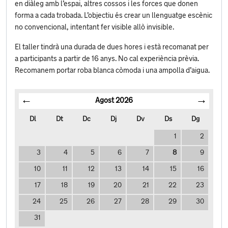
en diàleg amb l’espai, altres cossos i les forces que donen
forma a cada trobada. L’objectiu és crear un llenguatge escènic
no convencional, intentant fer visible allò invisible.
El taller tindrà una durada de dues hores i està recomanat per
a participants a partir de 16 anys. No cal experiència prèvia.
Recomanem portar roba blanca còmoda i una ampolla d’aigua.
Agost
2026
Dl
Dt
Dc
Dj
Dv
Ds
Dg
1
2
3
4
5
6
7
8
9
10
11
12
13
14
15
16
17
18
19
20
21
22
23
24
25
26
27
28
29
30
31