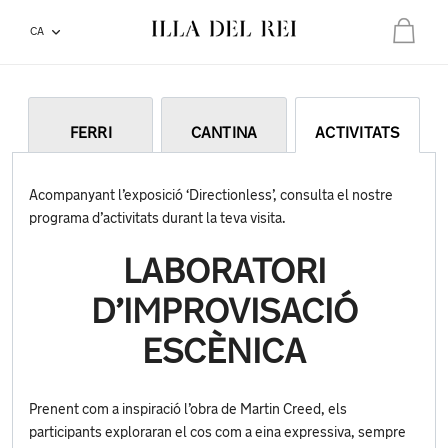
CA
Total:
0,00 €
La teva cistella està buida
FERRI
CANTINA
ACTIVITATS
Acompanyant l’exposició ‘Directionless’, consulta el nostre
programa d’activitats durant la teva visita.
LABORATORI
D’IMPROVISACIÓ
ESCÈNICA
Prenent com a inspiració l’obra de Martin Creed, els
participants exploraran el cos com a eina expressiva, sempre