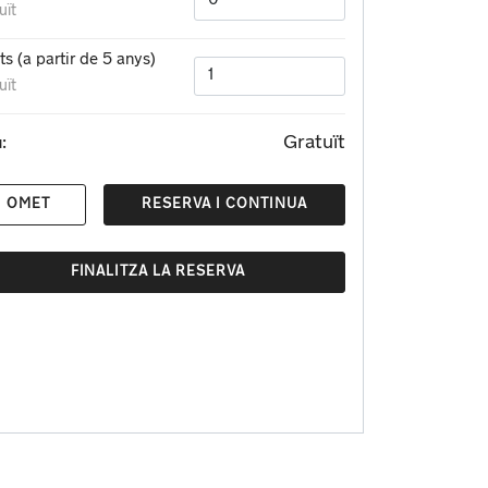
uït
ets (a partir de 5 anys)
uït
Gratuït
:
OMET
RESERVA I CONTINUA
FINALITZA LA RESERVA