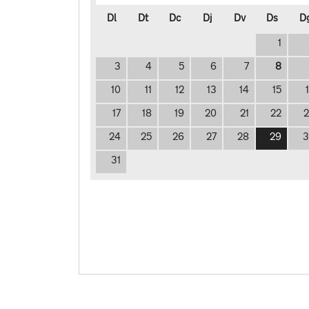
Dl
Dt
Dc
Dj
Dv
Ds
D
1
3
4
5
6
7
8
10
11
12
13
14
15
17
18
19
20
21
22
24
25
26
27
28
29
3
31