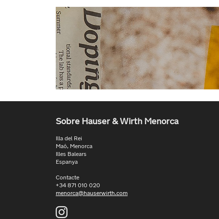
Sobre Hauser & Wirth Menorca
Illa del Rei
Maó, Menorca
Illes Balears
Espanya
Contacte
+34 871 010 020
menorca@hauserwirth.com