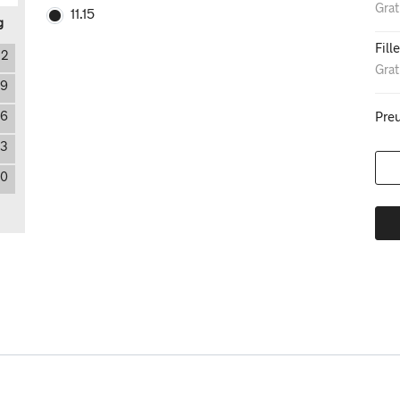
Grat
11.15
g
Fill
2
Grat
9
16
Preu
23
0