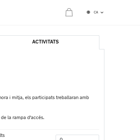
CA
0,00 €
a cistella està buida
ACTIVITATS
ra i mitja, els participats treballaran amb
l de la rampa d'accés.
lts