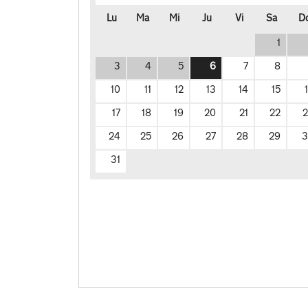
Lu
Ma
Mi
Ju
Vi
Sa
D
1
3
4
5
6
7
8
10
11
12
13
14
15
17
18
19
20
21
22
24
25
26
27
28
29
3
31