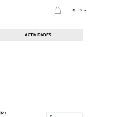
ES
0,00 €
ta esta vacía
ACTIVIDADES
ltos