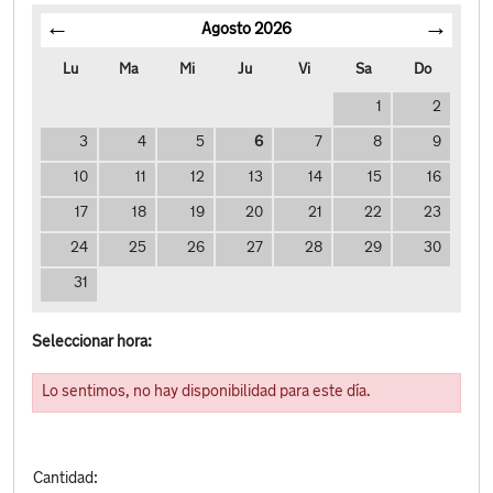
Agosto
2026
Lu
Ma
Mi
Ju
Vi
Sa
Do
1
2
3
4
5
6
7
8
9
10
11
12
13
14
15
16
17
18
19
20
21
22
23
24
25
26
27
28
29
30
31
Seleccionar hora:
Lo sentimos, no hay disponibilidad para este día.
Cantidad: